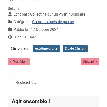
Détails
Écrit par :
Collectif Pour un Avenir Solidaire
Catégorie :
Communiqués de presse
Publié le : 12 Octobre 2024
Clics : 139462
Chalonnais
extrême droite
Elu de Chalon
Article précédent : Après la censure, amplifions la mobilisation so
Article suivant
Précédent
Suivant
Rechercher
Agir ensemble !