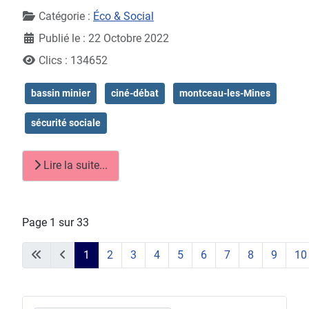
Catégorie :
Éco & Social
Publié le : 22 Octobre 2022
Clics : 134652
bassin minier
ciné-débat
montceau-les-Mines
sécurité sociale
Lire la suite...
Page 1 sur 33
1
2
3
4
5
6
7
8
9
10