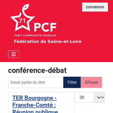
connexion
conférence-débat
Saisir partie du titre
Filtre
Effacer
Afficher #
TER Bourgogne -
Franche-Comté :
Réunion publique