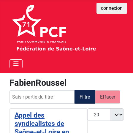
connexion
FabienRoussel
Saisir partie du titre
Filtre
Effacer
Afficher #
Appel des
syndicalistes de
Saône-et-Loire en