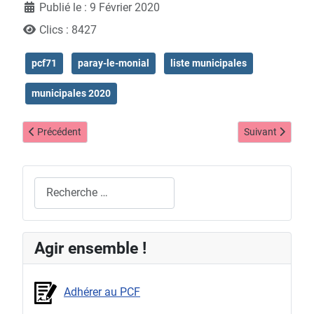
Publié le : 9 Février 2020
Clics : 8427
pcf71
paray-le-monial
liste municipales
municipales 2020
Article précédent : Paray-le-Monial - Liste "Avenir citoyen" Progress
Article suivant :
Précédent
Suivant
Rechercher
Agir ensemble !
Adhérer au PCF