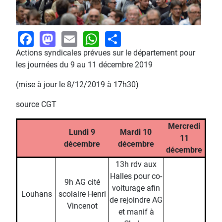
Facebook
Mastodon
Email
WhatsApp
Share
Actions syndicales prévues sur le département pour
les journées du 9 au 11 décembre 2019
(mise à jour le 8/12/2019 à 17h30)
source CGT
Mercredi
Lundi 9
Mardi 10
11
décembre
décembre
décembre
13h rdv aux
Halles pour co-
9h AG cité
voiturage afin
Louhans
scolaire Henri
de rejoindre AG
Vincenot
et manif à