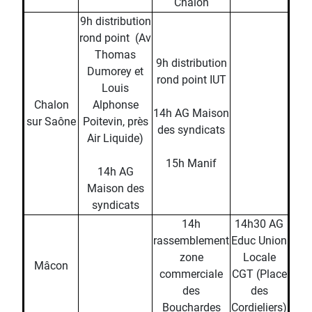
Chalon
9h distribution
rond point (Av
Thomas
9h distribution
Dumorey et
rond point IUT
Louis
Chalon
Alphonse
14h AG Maison
sur Saône
Poitevin, près
des syndicats
Air Liquide)
15h Manif
14h AG
Maison des
syndicats
14h
14h30 AG
rassemblement
Educ Union
zone
Locale
Mâcon
commerciale
CGT (Place
des
des
Bouchardes
Cordieliers)