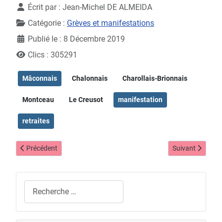
Écrit par :
Jean-Michel DE ALMEIDA
Catégorie :
Grèves et manifestations
Publié le : 8 Décembre 2019
Clics : 305291
Mâconnais
Chalonnais
Charollais-Brionnais
Montceau
Le Creusot
manifestation
retraites
Article précédent : Fin des régimes spéciaux... pour les revenus du 
Article suivant 
Précédent
Suivant
Rechercher