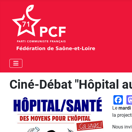
Ciné-Débat "Hôpital au
F
Le
mardi 
la projec
Nous invi