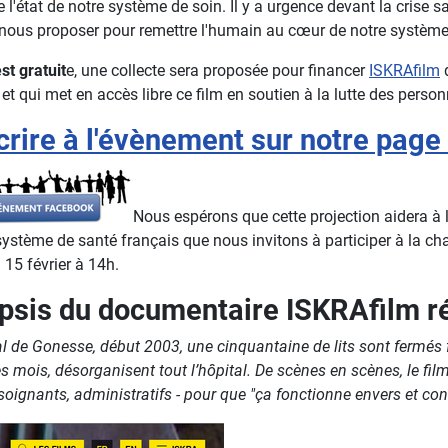
e l'état de notre système de soin. Il y a urgence devant la crise s
ous proposer pour remettre l'humain au cœur de notre système
st gratuit
e, une collecte sera proposée pour financer
ISKRAfilm
q
 et qui met en accès libre ce film en soutien à la lutte des perso
crire à l'évènement sur notre pag
Nous espérons que cette projection aidera à l
système de santé français que nous invitons à participer à la c
 15 février à 14h.
psis du documentaire ISKRAfilm ré
tal de Gonesse, début 2003, une cinquantaine de lits sont fermés 
s mois, désorganisent tout l’hôpital. De scènes en scènes, le f
soignants, administratifs - pour que "ça fonctionne envers et cont