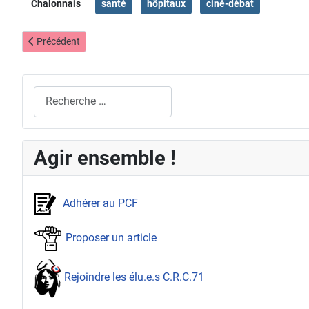
Chalonnais
santé
hôpitaux
ciné-débat
Article précédent : Psychiatrie en détresse
Précédent
Rechercher
Agir ensemble !
Adhérer au PCF
Proposer un article
Rejoindre les élu.e.s C.R.C.71