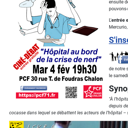
ensuite d
pouvons-n
L'
entrée e
Mercurio,
S'ins
de notre 
le samedi
Syno
"À l’hôpi
depuis de
cocasse dans lequel se débattent les acteurs de l’hôpital – 