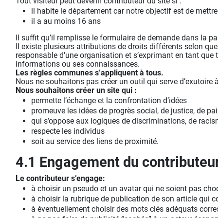
Tout visiteur peut devenir contributeur du site si :
il habite le département car notre objectif est de mettr
il a au moins 16 ans
Il suffit qu’il remplisse le formulaire de demande dans la par
Il existe plusieurs attributions de droits différents selon q
responsable d’une organisation et s’exprimant en tant que t
informations ou ses connaissances.
Les règles communes s’appliquent à tous.
Nous ne souhaitons pas créer un outil qui serve d’exutoire à
Nous souhaitons créer un site qui :
permette l’échange et la confrontation d’idées
promeuve les idées de progrès social, de justice, de paix
qui s’oppose aux logiques de discriminations, de raci
respecte les individus
soit au service des liens de proximité.
4.1 Engagement du contributeur
Le contributeur s’engage:
à choisir un pseudo et un avatar qui ne soient pas ch
à choisir la rubrique de publication de son article qui 
à éventuellement choisir des mots clés adéquats corre