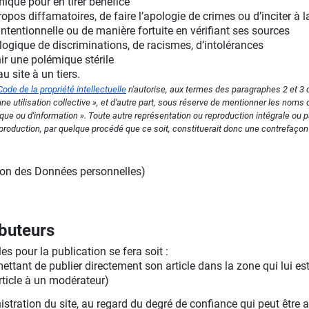
ique pour en tirer bénéfice
ropos diffamatoires, de faire l’apologie de crimes ou d’inciter à l
ntentionnelle ou de manière fortuite en vérifiant ses sources
logique de discriminations, de racismes, d’intolérances
ir une polémique stérile
u site à un tiers.
Code de la propriété intellectuelle
n'autorise, aux termes des paragraphes 2 et 3 de
e utilisation collective », et d'autre part, sous réserve de mentionner les noms d
ique ou d'information ». Toute autre représentation ou reproduction intégrale ou p
 reproduction, par quelque procédé que ce soit, constituerait donc une contrefaçon
ion des Données personnelles)
ibuteurs
es pour la publication se fera soit :
mettant de publier directement son article dans la zone qui lui es
rticle à un modérateur)
nistration du site, au regard du degré de confiance qui peut être