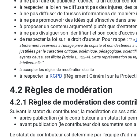
à ne pas faire de publicité “cachée” à un acteur économ
à respecter la loi en ne diffusant pas des injures, des p
à ne pas diffuser de fausses informations de manière i
à ne pas promouvoir des idées qui s’inscrive dans une 
à proposer un contenu argumenté plutôt que d’entreten
à ne pas divulguer son identifiant et son code d’accès a
de respecter la loi sur le droit d’auteur. Pour rappel:
“Le
strictement réservées à l'usage privé du copiste et non destinées à un
justifiées par le caractère critique, polémique, pédagogique, scientif
ayants cause, est illicite (article L. 122-4). Cette représentation ou
intellectuelle.”
à accepter les règles de modération du site
à respecter la
RGPD
(Règlement Général sur la Protect
4.2 Règles de modération
4.2.1 Règles de modération des contr
Suivant le statut du contributeur, la modération de ses articl
après publication (si le contributeur a un statut lui per
avant publication (le contributeur doit soumettre son a
Le statut du contributeur est déterminé par l’équipe d’admi