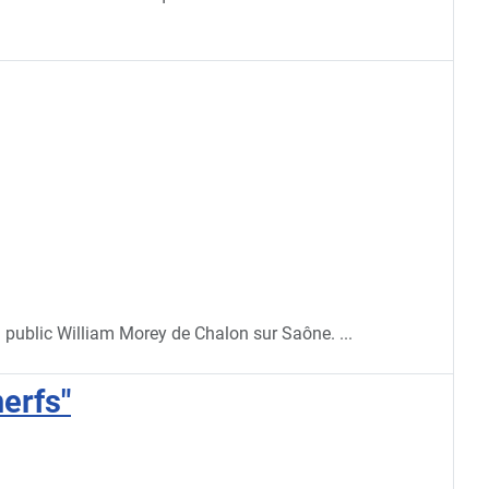
l public William Morey de Chalon sur Saône.
...
nerfs"