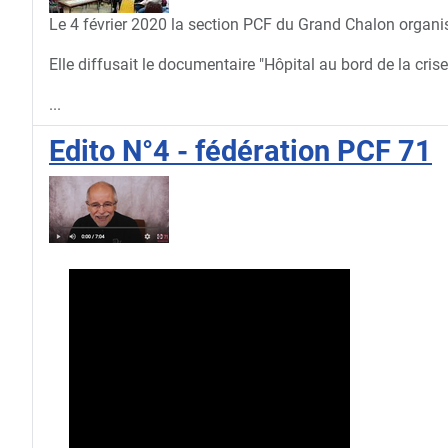
Le 4 février 2020 la section PCF du Grand Chalon organis
Elle diffusait le documentaire "Hôpital au bord de la cris
...
Edito N°4 - fédération PCF 71